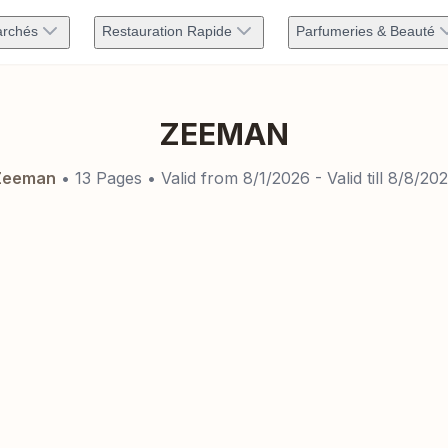
rchés
Restauration Rapide
Parfumeries & Beauté
ZEEMAN
Zeeman
•
13
Pages
• Valid from
8/1/2026
- Valid till
8/8/20