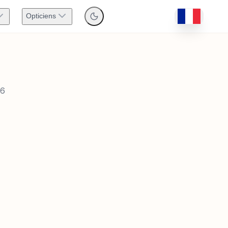
Opticiens
26